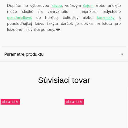
Doplňte ho výberovou
kávou
, voňavým
čajom
alebo pridajte
niečo sladké na zahryznutie – napríklad nadýchané
marshmallows
do horúcej čokolády alebo
karamelky
k
popoludňajšej káve. Takýto darček je stávka na istotu pre
každého milovníka pohody. ❤️
Parametre produktu
Súvisiaci tovar
-12 %
-14 %