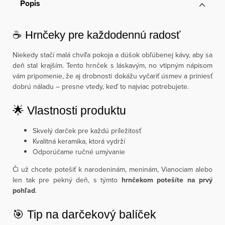
Popis
☕ Hrnčeky pre každodennú radosť
Niekedy stačí malá chvíľa pokoja a dúšok obľúbenej kávy, aby sa
deň stal krajším. Tento hrnček s láskavým, no vtipným nápisom
vám pripomenie, že aj drobnosti dokážu vyčariť úsmev a priniesť
dobrú náladu – presne vtedy, keď to najviac potrebujete.
🌟 Vlastnosti produktu
Skvelý darček pre každú príležitosť
Kvalitná keramika, ktorá vydrží
Odporúčame ručné umývanie
Či už chcete potešiť k narodeninám, meninám, Vianociam alebo
len tak pre pekný deň, s týmto
hrnčekom potešíte na prvý
pohľad
.
🎯 Tip na darčekový balíček