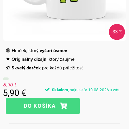
-33 %
😄 Hrnček, ktorý
vyčarí úsmev
🌟
Originálny dizajn
, ktorý zaujme
🎁
Skvelý darček
pre každú príležitosť
8,90 €
Skladom
10.08.2026
5,90 €
Jednotková
cena: