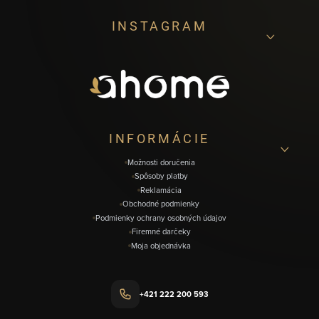
Z
INSTAGRAM
á
p
ä
t
i
INFORMÁCIE
e
Možnosti doručenia
Spôsoby platby
Reklamácia
Obchodné podmienky
Podmienky ochrany osobných údajov
Firemné darčeky
Moja objednávka
+421 222 200 593