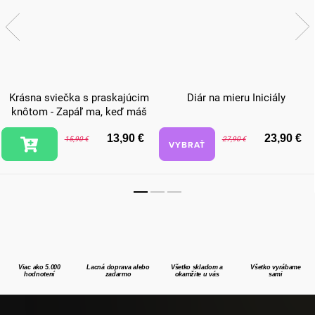
Krásna sviečka s praskajúcim
Diár na mieru Iniciály
knôtom - Zapáľ ma, keď máš
chuť sa mojkať
13,90 €
23,90 €
15,90 €
27,90 €
VYBRAŤ
Viac ako 5.000
Lacná doprava alebo
Všetko skladom a
Všetko vyrábame
hodnotení
zadarmo
okamžite u vás
sami