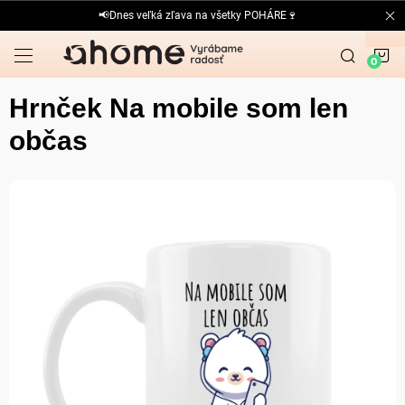
Prejsť
📢Dnes veľká zľava na všetky POHÁRE🍷
na
obsah
N
K
Hrnček Na mobile som len
občas