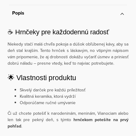
Popis
☕ Hrnčeky pre každodennú radosť
Niekedy stačí malá chvíľa pokoja a dúšok obľúbenej kávy, aby sa
deň stal krajším. Tento hrnček s láskavým, no vtipným nápisom
vám pripomenie, že aj drobnosti dokážu vyčariť úsmev a priniesť
dobrú náladu – presne vtedy, keď to najviac potrebujete.
🌟 Vlastnosti produktu
Skvelý darček pre každú príležitosť
Kvalitná keramika, ktorá vydrží
Odporúčame ručné umývanie
Či už chcete potešiť k narodeninám, meninám, Vianociam alebo
len tak pre pekný deň, s týmto
hrnčekom potešíte na prvý
pohľad
.