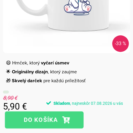
-33 %
😄 Hrnček, ktorý
vyčarí úsmev
🌟
Originálny dizajn
, ktorý zaujme
🎁
Skvelý darček
pre každú príležitosť
8,90 €
Skladom
07.08.2026
5,90 €
Jednotková
cena: