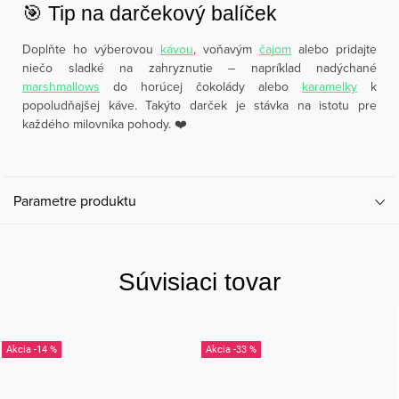
🎯 Tip na darčekový balíček
Doplňte ho výberovou
kávou
, voňavým
čajom
alebo pridajte
niečo sladké na zahryznutie – napríklad nadýchané
marshmallows
do horúcej čokolády alebo
karamelky
k
popoludňajšej káve. Takýto darček je stávka na istotu pre
každého milovníka pohody. ❤️
Parametre produktu
Súvisiaci tovar
-14 %
-33 %