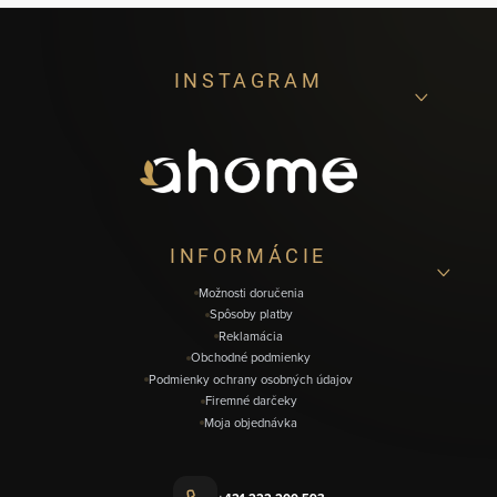
Z
INSTAGRAM
á
p
ä
t
i
INFORMÁCIE
e
Možnosti doručenia
Spôsoby platby
Reklamácia
Obchodné podmienky
Podmienky ochrany osobných údajov
Firemné darčeky
Moja objednávka