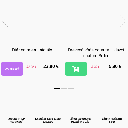
Diár na mieru Iniciály
Drevená vôňa do auta – Jazdi
opatrne Srdce
23,90 €
5,90 €
27,90 €
8,90 €
VYBRAŤ
Viac ako 5.000
Lacná doprava alebo
Všetko skladom a
Všetko vyrábame
hodnotení
zadarmo
okamžite u vás
sami