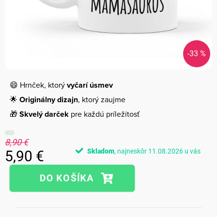
-33 %
😄 Hrnček, ktorý
vyčarí úsmev
🌟
Originálny dizajn
, ktorý zaujme
🎁
Skvelý darček
pre každú príležitosť
8,90 €
Skladom
11.08.2026
5,90 €
Jednotková
cena: