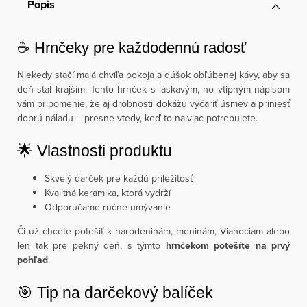
Popis
☕ Hrnčeky pre každodennú radosť
Niekedy stačí malá chvíľa pokoja a dúšok obľúbenej kávy, aby sa
deň stal krajším. Tento hrnček s láskavým, no vtipným nápisom
vám pripomenie, že aj drobnosti dokážu vyčariť úsmev a priniesť
dobrú náladu – presne vtedy, keď to najviac potrebujete.
🌟 Vlastnosti produktu
Skvelý darček pre každú príležitosť
Kvalitná keramika, ktorá vydrží
Odporúčame ručné umývanie
Či už chcete potešiť k narodeninám, meninám, Vianociam alebo
len tak pre pekný deň, s týmto
hrnčekom potešíte na prvý
pohľad
.
🎯 Tip na darčekový balíček