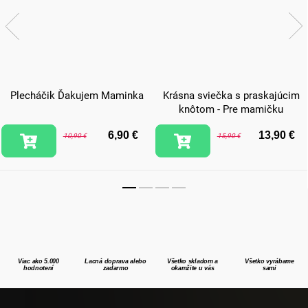
Plecháčik Ďakujem Maminka
Krásna sviečka s praskajúcim
knôtom - Pre mamičku
6,90 €
13,90 €
10,90 €
15,90 €
Viac ako 5.000
Lacná doprava alebo
Všetko skladom a
Všetko vyrábame
hodnotení
zadarmo
okamžite u vás
sami