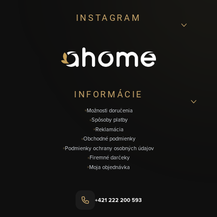
Z
INSTAGRAM
á
p
ä
t
i
INFORMÁCIE
e
Možnosti doručenia
Spôsoby platby
Reklamácia
Obchodné podmienky
Podmienky ochrany osobných údajov
Firemné darčeky
Moja objednávka
+421 222 200 593