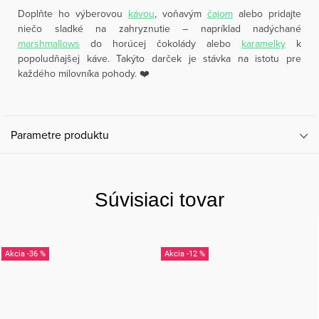
Doplňte ho výberovou
kávou
, voňavým
čajom
alebo pridajte
niečo sladké na zahryznutie – napríklad nadýchané
marshmallows
do horúcej čokolády alebo
karamelky
k
popoludňajšej káve. Takýto darček je stávka na istotu pre
každého milovníka pohody. ❤️
Parametre produktu
Súvisiaci tovar
-36 %
-12 %