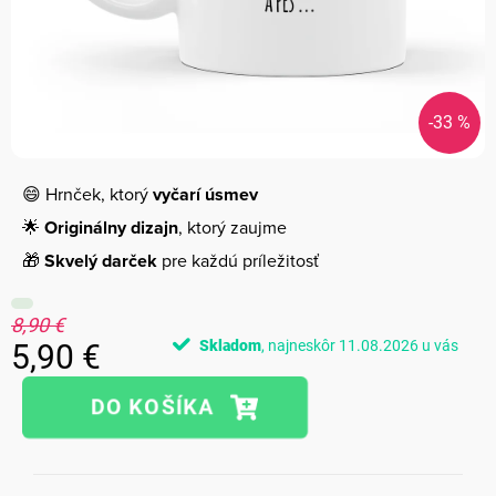
-33 %
😄 Hrnček, ktorý
vyčarí úsmev
🌟
Originálny dizajn
, ktorý zaujme
🎁
Skvelý darček
pre každú príležitosť
8,90 €
Skladom
11.08.2026
5,90 €
Jednotková
cena: