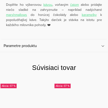
Doplňte ho výberovou
kávou
, voňavým
čajom
alebo pridajte
niečo sladké na zahryznutie – napríklad nadýchané
marshmallows
do horúcej čokolády alebo
karamelky
k
popoludňajšej káve. Takýto darček je stávka na istotu pre
každého milovníka pohody. ❤️
Parametre produktu
Súvisiaci tovar
-37 %
-37 %