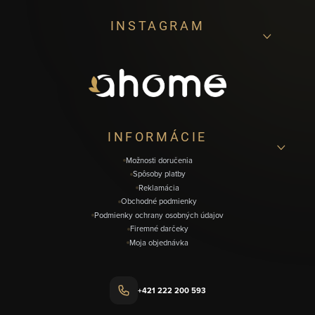
Z
INSTAGRAM
á
p
ä
t
i
INFORMÁCIE
e
Možnosti doručenia
Spôsoby platby
Reklamácia
Obchodné podmienky
Podmienky ochrany osobných údajov
Firemné darčeky
Moja objednávka
+421 222 200 593