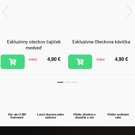
Exkluzívny oteckov čajíček
Exkluzívna Oteckova kávička
medveď
4,90 €
4,90 €
7,90 €
7,90 €
Viac ako 5.000
Lacná doprava alebo
Všetko skladom a
Všetko vyrábame
hodnotení
zadarmo
okamžite u vás
sami