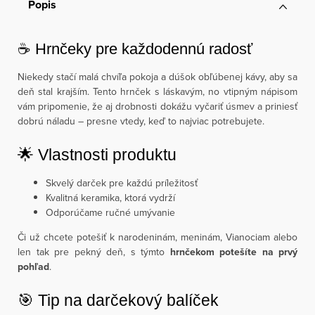
Popis
☕ Hrnčeky pre každodennú radosť
Niekedy stačí malá chvíľa pokoja a dúšok obľúbenej kávy, aby sa
deň stal krajším. Tento hrnček s láskavým, no vtipným nápisom
vám pripomenie, že aj drobnosti dokážu vyčariť úsmev a priniesť
dobrú náladu – presne vtedy, keď to najviac potrebujete.
🌟 Vlastnosti produktu
Skvelý darček pre každú príležitosť
Kvalitná keramika, ktorá vydrží
Odporúčame ručné umývanie
Či už chcete potešiť k narodeninám, meninám, Vianociam alebo
len tak pre pekný deň, s týmto
hrnčekom potešíte na prvý
pohľad
.
🎯 Tip na darčekový balíček