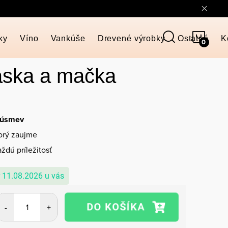
NÁKU
ky
Víno
Vankúše
Drevené výrobky
Ostatné
K
KOŠÍ
áska a mačka
 úsmev
torý zaujme
ždú príležitosť
11.08.2026