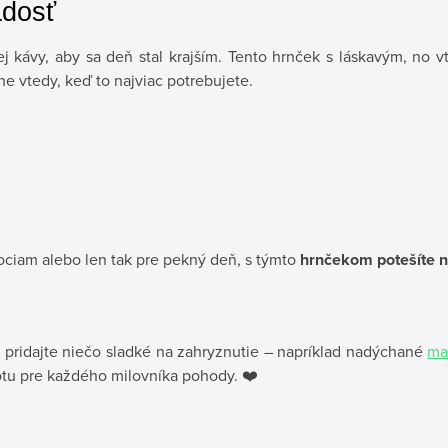
adosť
j kávy, aby sa deň stal krajším. Tento hrnček s láskavým, no 
ne vtedy, keď to najviac potrebujete.
ociam alebo len tak pre pekný deň, s týmto
hrnčekom potešíte n
 pridajte niečo sladké na zahryznutie – napríklad nadýchané
ma
totu pre každého milovníka pohody. ❤️