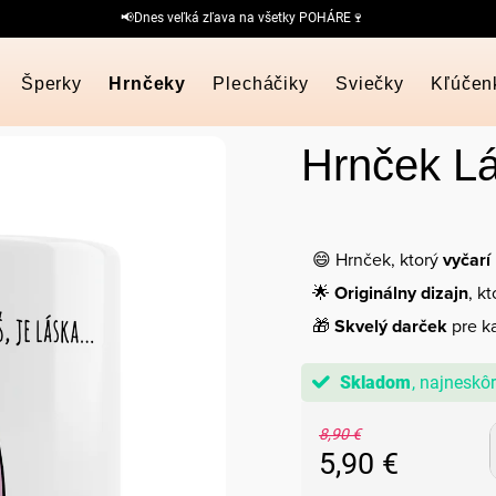
📢Dnes veľká zľava na všetky POHÁRE🍷
Šperky
Hrnčeky
Plecháčiky
Sviečky
Kľúčen
Hrnček L
😄 Hrnček, ktorý
vyčarí
🌟
Originálny dizajn
, k
🎁
Skvelý darček
pre ka
Skladom
8,90 €
5,90 €
Jednotková