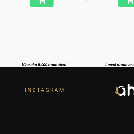
Viac ako 5.000 hodnotení
Lacná doprava 
Z
á
INSTAGRAM
p
ä
t