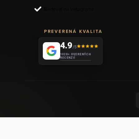
i
Sledovať na Instagrame
e
PREVERENÁ KVALITA
4.9
/5
1028+ OVERENÝCH
RECENZIÍ
VYT