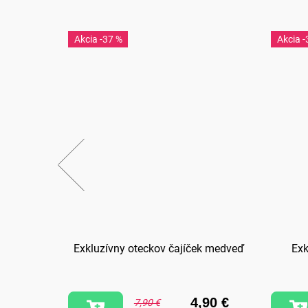
-37 %
-
 Teba
Exkluzívny oteckov čajíček medveď
Exk
,90 €
4,90 €
7,90 €