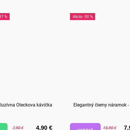
37 %
-50 %
luzívna Oteckova kávička
Elegantný čierny náramok -
4,90 €
7,
7,90 €
15,90 €