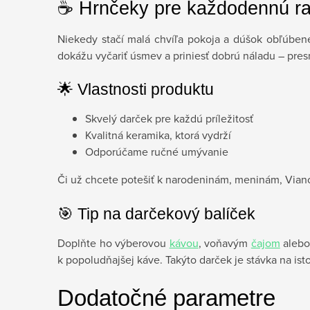
☕ Hrnčeky pre každodennú r
Niekedy stačí malá chvíľa pokoja a dúšok obľúbene
dokážu vyčariť úsmev a priniesť dobrú náladu – pres
🌟 Vlastnosti produktu
Skvelý darček pre každú príležitosť
Kvalitná keramika, ktorá vydrží
Odporúčame ručné umývanie
Či už chcete potešiť k narodeninám, meninám, Vian
🎯 Tip na darčekový balíček
Doplňte ho výberovou
kávou
, voňavým
čajom
alebo
k popoludňajšej káve. Takýto darček je stávka na is
Dodatočné parametre