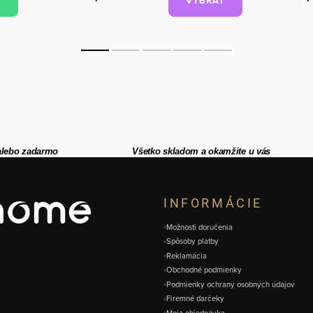
VYBRAŤ
alebo zadarmo
Všetko skladom a okamžite u vás
INFORMÁCIE
Možnosti doručenia
Spôsoby platby
Reklamácia
Obchodné podmienky
Podmienky ochrany osobných údajov
Firemné darčeky
Moja objednávka