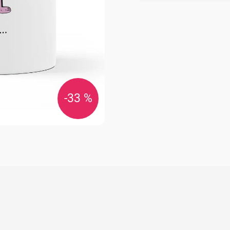
cena:
-33 %