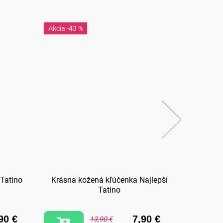
-43 %
-3
 Tatino
Krásna kožená kľúčenka Najlepší
Hrnč
Tatino
90 €
7,90 €
13,90 €