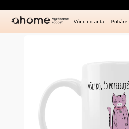
Prejsť
na
obsah
Vône do auta
Poháre