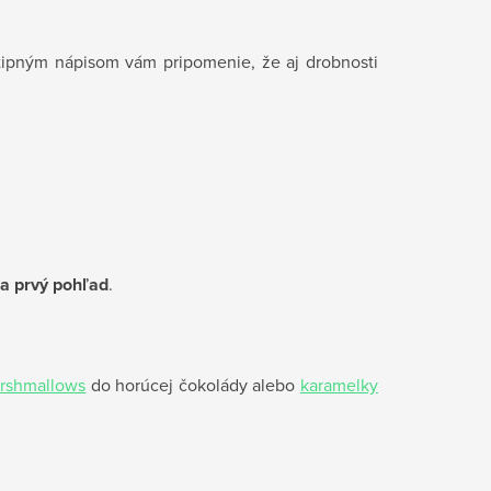
vtipným nápisom vám pripomenie, že aj drobnosti
a prvý pohľad
.
rshmallows
do horúcej čokolády alebo
karamelky