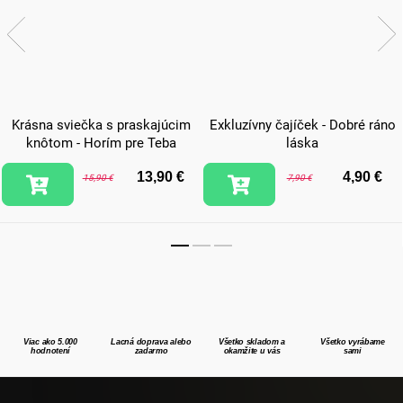
Krásna sviečka s praskajúcim
Exkluzívny čajíček - Dobré ráno
knôtom - Horím pre Teba
láska
13,90 €
4,90 €
15,90 €
7,90 €
Viac ako 5.000
Lacná doprava alebo
Všetko skladom a
Všetko vyrábame
hodnotení
zadarmo
okamžite u vás
sami