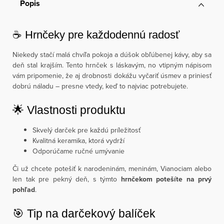
Popis
☕ Hrnčeky pre každodennú radosť
Niekedy stačí malá chvíľa pokoja a dúšok obľúbenej kávy, aby sa
deň stal krajším. Tento hrnček s láskavým, no vtipným nápisom
vám pripomenie, že aj drobnosti dokážu vyčariť úsmev a priniesť
dobrú náladu – presne vtedy, keď to najviac potrebujete.
🌟 Vlastnosti produktu
Skvelý darček pre každú príležitosť
Kvalitná keramika, ktorá vydrží
Odporúčame ručné umývanie
Či už chcete potešiť k narodeninám, meninám, Vianociam alebo
len tak pre pekný deň, s týmto
hrnčekom potešíte na prvý
pohľad
.
🎯 Tip na darčekový balíček