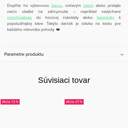
Doplňte ho výberovou
kávou
, voňavým
čajom
alebo pridajte
niečo sladké na zahryznutie – napríklad nadýchané
marshmallows
do horúcej čokolády alebo
karamelky
k
popoludňajšej káve. Takýto darček je stávka na istotu pre
každého milovníka pohody. ❤️
Parametre produktu
Súvisiaci tovar
-12 %
-37 %