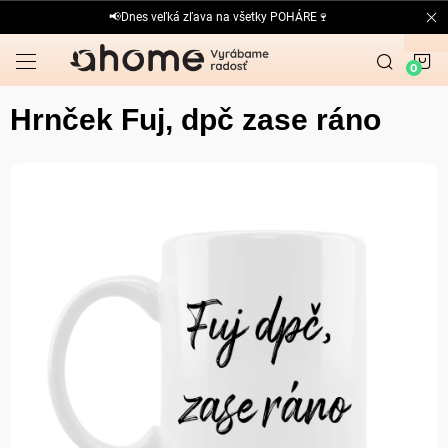
Prejsť
📢Dnes veľká zľava na všetky POHÁRE🍷
na
obsah
N
K
Hrnček Fuj, dpč zase ráno