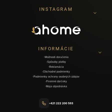
Z
INSTAGRAM
á
p
ä
t
i
INFORMÁCIE
e
Možnosti doručenia
Spôsoby platby
Reklamácia
Obchodné podmienky
Podmienky ochrany osobných údajov
Firemné darčeky
Moja objednávka
+421 222 200 593