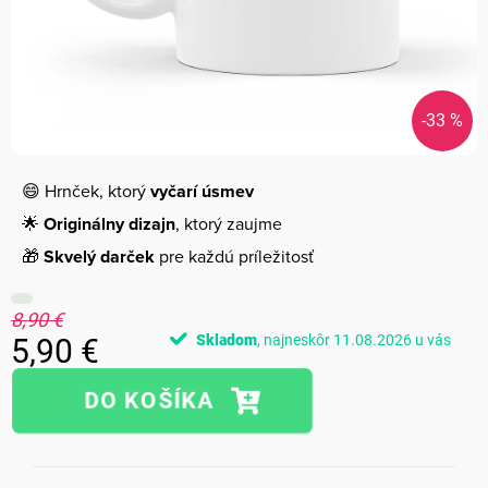
-33 %
😄 Hrnček, ktorý
vyčarí úsmev
🌟
Originálny dizajn
, ktorý zaujme
🎁
Skvelý darček
pre každú príležitosť
8,90 €
Skladom
11.08.2026
5,90 €
Jednotková
cena: