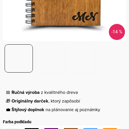
-14 %
📅
Ručná výroba
z kvalitného dreva
🎁
Originálny darček
, ktorý zapôsobí
💼
Štýlový doplnok
na plánovanie aj poznámky
Farba podkladu