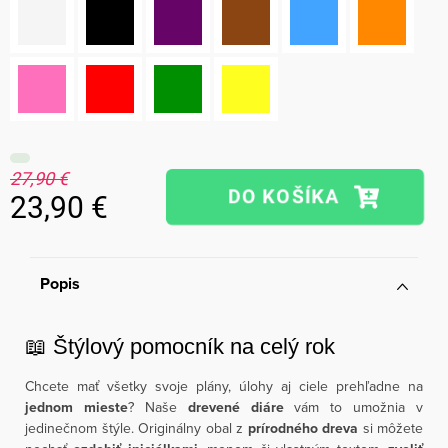
27,90 €
23,90 €
Jednotková
cena:
Popis
📖 Štýlový pomocník na celý rok
Chcete mať všetky svoje plány, úlohy aj ciele prehľadne na
jednom mieste
? Naše
drevené diáre
vám to umožnia v
jedinečnom štýle. Originálny obal z
prírodného dreva
si môžete