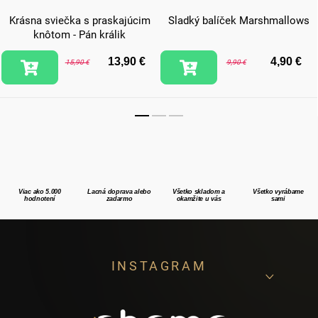
Krásna sviečka s praskajúcim
Sladký balíček Marshmallows
knôtom - Pán králik
13,90 €
4,90 €
15,90 €
9,90 €
Viac ako 5.000
Lacná doprava alebo
Všetko skladom a
Všetko vyrábame
hodnotení
zadarmo
okamžite u vás
sami
Z
INSTAGRAM
á
p