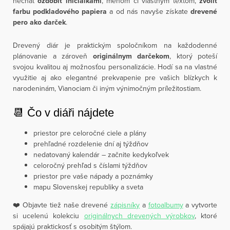
nechať
ozdobiť iniciálkami
, menom či vlastným textom,
zvoliť
farbu podkladového papiera
a od nás navyše získate
drevené
pero ako darček
.
Drevený diár je praktickým spoločníkom na každodenné
plánovanie a zároveň
originálnym darčekom
, ktorý poteší
svojou kvalitou aj možnosťou personalizácie. Hodí sa na vlastné
využitie aj ako elegantné prekvapenie pre vašich blízkych k
narodeninám, Vianociam či iným výnimočným príležitostiam.
📆 Čo v diáři nájdete
priestor pre celoročné ciele a plány
prehľadné rozdelenie dní aj týždňov
nedatovaný kalendár – začnite kedykoľvek
celoročný prehľad s číslami týždňov
priestor pre vaše nápady a poznámky
mapu Slovenskej republiky a sveta
❤️ Objavte tiež naše drevené
zápisníky
a
fotoalbumy
a vytvorte
si ucelenú kolekciu
originálnych drevených výrobkov
, ktoré
spájajú praktickosť s osobitým štýlom.