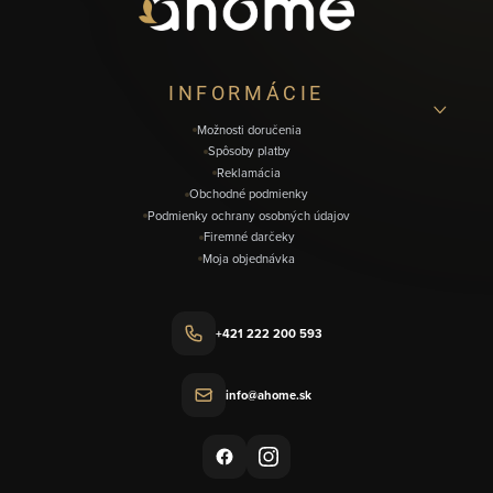
ä
t
i
INFORMÁCIE
e
Možnosti doručenia
Spôsoby platby
Reklamácia
Obchodné podmienky
Podmienky ochrany osobných údajov
Firemné darčeky
Moja objednávka
+421 222 200 593
info@ahome.sk