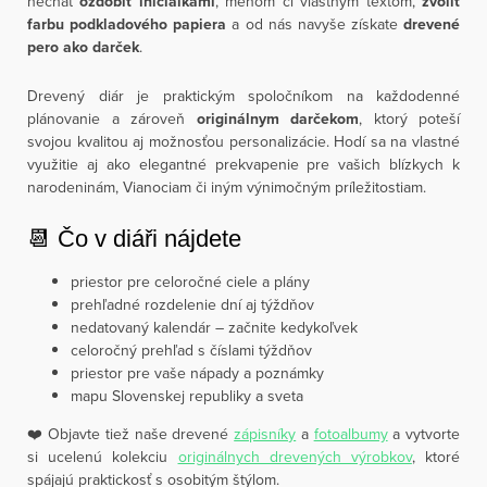
nechať
ozdobiť iniciálkami
, menom či vlastným textom,
zvoliť
farbu podkladového papiera
a od nás navyše získate
drevené
pero ako darček
.
Drevený diár je praktickým spoločníkom na každodenné
plánovanie a zároveň
originálnym darčekom
, ktorý poteší
svojou kvalitou aj možnosťou personalizácie. Hodí sa na vlastné
využitie aj ako elegantné prekvapenie pre vašich blízkych k
narodeninám, Vianociam či iným výnimočným príležitostiam.
📆 Čo v diáři nájdete
priestor pre celoročné ciele a plány
prehľadné rozdelenie dní aj týždňov
nedatovaný kalendár – začnite kedykoľvek
celoročný prehľad s číslami týždňov
priestor pre vaše nápady a poznámky
mapu Slovenskej republiky a sveta
❤️ Objavte tiež naše drevené
zápisníky
a
fotoalbumy
a vytvorte
si ucelenú kolekciu
originálnych drevených výrobkov
, ktoré
spájajú praktickosť s osobitým štýlom.