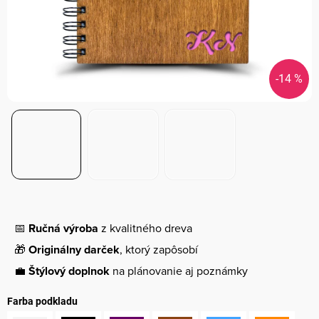
-14 %
📅
Ručná výroba
z kvalitného dreva
🎁
Originálny darček
, ktorý zapôsobí
💼
Štýlový doplnok
na plánovanie aj poznámky
Farba podkladu