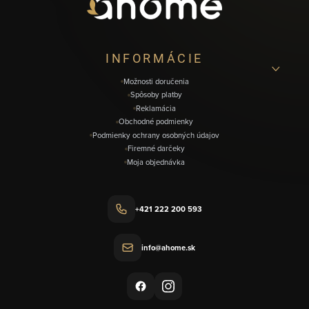
ä
t
i
INFORMÁCIE
e
Možnosti doručenia
Spôsoby platby
Reklamácia
Obchodné podmienky
Podmienky ochrany osobných údajov
Firemné darčeky
Moja objednávka
+421 222 200 593
info@ahome.sk