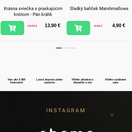
Krásna sviečka s praskajúcim
Sladký balíček Marshmallows
knôtom - Pán králik
13,90 €
4,90 €
15,90 €
9,90 €
Viac ako 5.000
Lacná doprava alebo
Všetko skladom a
Všetko vyrábame
hodnotení
zadarmo
okamžite u vás
sami
Z
INSTAGRAM
á
p