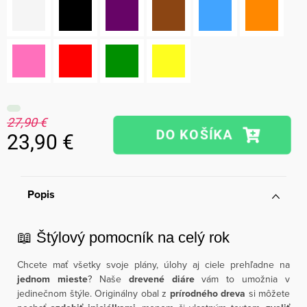
27,90 €
23,90 €
Jednotková
cena:
Popis
📖 Štýlový pomocník na celý rok
Chcete mať všetky svoje plány, úlohy aj ciele prehľadne na
jednom mieste
? Naše
drevené diáre
vám to umožnia v
jedinečnom štýle. Originálny obal z
prírodného dreva
si môžete