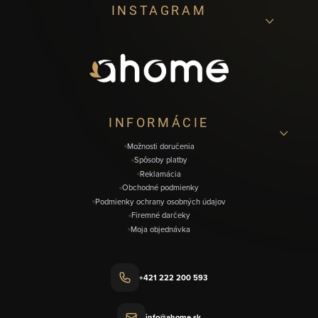
INSTAGRAM
á
p
ä
t
i
INFORMÁCIE
e
Možnosti doručenia
Spôsoby platby
Reklamácia
Obchodné podmienky
Podmienky ochrany osobných údajov
Firemné darčeky
Moja objednávka
+421 222 200 593
info@ahome.sk