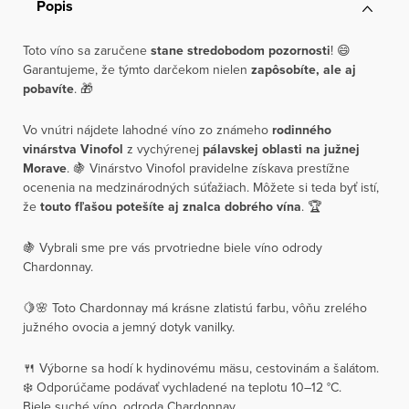
Popis
Toto víno sa zaručene
stane stredobodom pozornosti
! 😄
Garantujeme, že týmto darčekom nielen
zapôsobíte,
ale aj
pobavíte
. 🎁
Vo vnútri nájdete lahodné víno zo známeho
rodinného
vinárstva Vinofol
z vychýrenej
pálavskej oblasti na južnej
Morave
. 🍇 Vinárstvo Vinofol pravidelne získava prestížne
ocenenia na medzinárodných súťažiach. Môžete si teda byť istí,
že
touto fľašou potešíte aj znalca dobrého vína
. 🏆
🍇 Vybrali sme pre vás prvotriedne biele víno odrody
Chardonnay.
🍋🌸 Toto Chardonnay má krásne zlatistú farbu, vôňu zrelého
južného ovocia a jemný dotyk vanilky.
🍴 Výborne sa hodí k hydinovému mäsu, cestovinám a šalátom.
❄️ Odporúčame podávať vychladené na teplotu 10–12 °C.
Biele suché víno, odroda Chardonnay