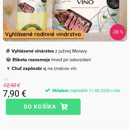
-38 %
🍇
Vyhlásené vinárstvo
z južnej Moravy
😂
Etiketa rozosmeje
hneď pri odovzdaní
🍷
Chuť zapôsobí
aj na znalcov vín
12,90 €
Skladom
11.08.2026
7,90 €
Jednotková
cena: