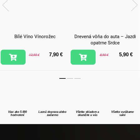
Bílé Víno Vínorožec
Drevená vôňa do auta – Jazdi
opatrne Srdce
7,90 €
5,90 €
12,90 €
8,90 €
Viac ako 5.000
Lacná doprava alebo
Všetko skladom a
Všetko vyrábame
hodnotení
zadarmo
okamžite u vás
sami
Z