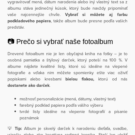
vygravírovať mená, dátum narodenia alebo iný vlastný text sa z
albumu stáva jedinečný kúsok, ktorý bude navždy pripomínať
vaše najcennejšie chvíle.
Vybrať si môžete aj farbu
podkladového papiera
, takže album bude presne podľa vašich
predstáv.
📷 Prečo si vybrať naše fotoalbum
Drevené fotoalbum nie je len obyčajná kniha na fotky – je to
osobná pamiatka a štýlový darček, ktorý poteší na 100 %. V
albume nájdete kvalitné listy, ktoré sú ideálne na vlepené
fotografie a vďaka nim môžete spomienky ešte viac oživiť
popiskami alebo kresbami
bielou fixkou,
ktorú od nás
dostanete ako darček
.
možnosť personalizácie (mená, dátumy, vlastný text)
farebný podklad papiera podľa vášho výberu
tvrdé listy ideálne na vlepenie fotografií a písanie
poznámok
💡
Tip:
Album je skvelý darček k narodeniu dieťaťa, svadbe,
výročiu alebo ako kreatívna rodinná kronika. Stačí len vložiť