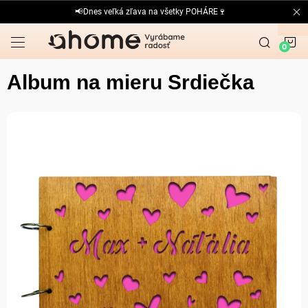
Prejsť
📢Dnes veľká zľava na všetky POHÁRE🍷
na
obsah
N
K
Album na mieru Srdiečka