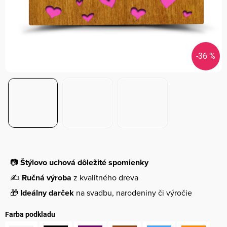
-36 %
📷
Štýlovo uchová dôležité spomienky
✍️
Ručná výroba
z kvalitného dreva
🎁
Ideálny darček
na svadbu, narodeniny či výročie
Farba podkladu