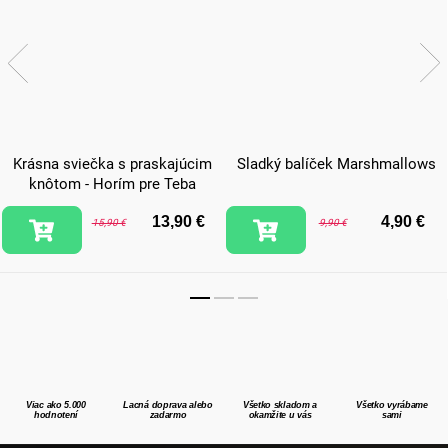
Krásna sviečka s praskajúcim
Sladký balíček Marshmallows
knôtom - Horím pre Teba
13,90 €
4,90 €
15,90 €
9,90 €
Viac ako 5.000
Lacná doprava alebo
Všetko skladom a
Všetko vyrábame
hodnotení
zadarmo
okamžite u vás
sami