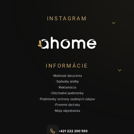
Z
INSTAGRAM
á
p
ä
t
i
INFORMÁCIE
e
Možnosti doručenia
Spôsoby platby
Reklamácia
Obchodné podmienky
Podmienky ochrany osobných údajov
Firemné darčeky
Moja objednávka
+421 222 200 593